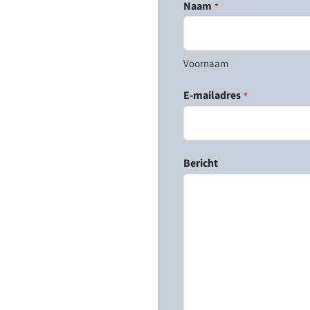
Naam
*
Voornaam
E-mailadres
*
Bericht