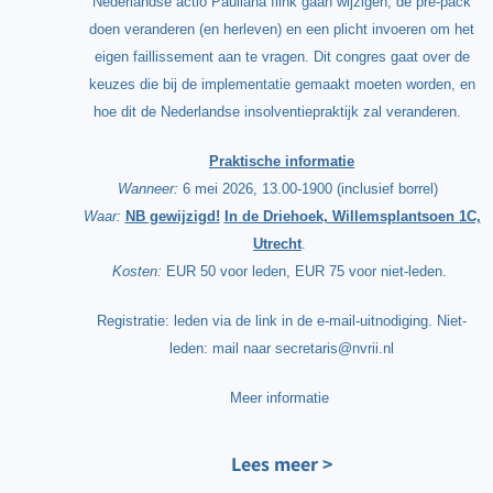
Nederlandse actio Pauliana flink gaan wijzigen, de pre-pack
doen veranderen (en herleven) en een plicht invoeren om het
eigen faillissement aan te vragen. Dit congres gaat over de
keuzes die bij de implementatie gemaakt moeten worden, en
hoe dit de Nederlandse insolventiepraktijk zal veranderen.
Praktische informatie
Wanneer:
6 mei 2026, 13.00-1900 (inclusief borrel)
Waar:
NB gewijzigd!
In de Driehoek, Willemsplantsoen 1C,
Utrecht
.
Kosten:
EUR 50 voor leden, EUR 75 voor niet-leden.
Registratie: leden via de link in de e-mail-uitnodiging. Niet-
leden: mail naar secretaris@nvrii.nl
Meer informatie
Lees meer >