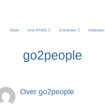
Home
Over NVRII
Activiteiten
Publicatie
go2people
Over
go2people