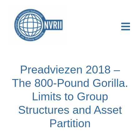
Ga
naar
inhoud
Togg
Navi
Home
Preadviezen 2018 –
Over NVRII
The 800-Pound Gorilla.
Activiteiten
Limits to Group
Publicaties & Nieuws
Structures and Asset
Online Course
Partition
Contact