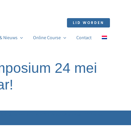
LID WORDEN
 & Nieuws
Online Course
Contact
ymposium 24 mei
ar!
I-bijdragen voor het TvI/NVRII Symposium 24 mei 2023 online