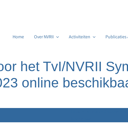
Home
Over NVRII
Activiteiten
Publicaties
voor het TvI/NVRII S
23 online beschikba
Home
»
Publicaties & Nieuws
»
Tv
beschikbaar!