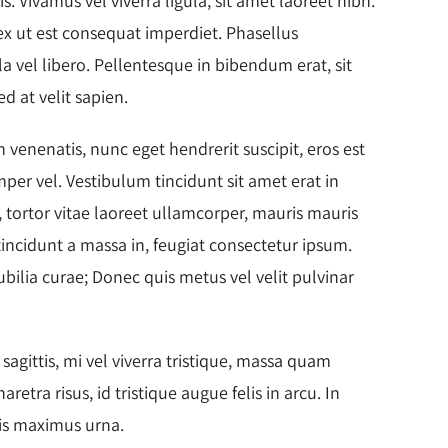
 Vivamus vel viverra ligula, sit amet laoreet nibh.
ex ut est consequat imperdiet. Phasellus
la vel libero. Pellentesque in bibendum erat, sit
 at velit sapien.
 venenatis, nunc eget hendrerit suscipit, eros est
per vel. Vestibulum tincidunt sit amet erat in
, tortor vitae laoreet ullamcorper, mauris mauris
incidunt a massa in, feugiat consectetur ipsum.
cubilia curae; Donec quis metus vel velit pulvinar
sagittis, mi vel viverra tristique, massa quam
tra risus, id tristique augue felis in arcu. In
is maximus urna.