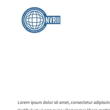
Ga
naar
inhoud
Lorem ipsum dolor sit amet, consectetur adipiscing