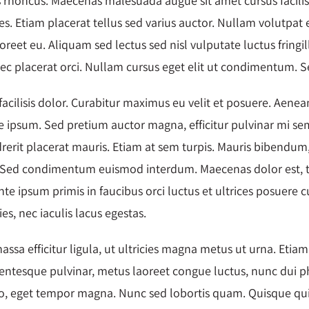
rhoncus. Maecenas malesuada augue sit amet cursus facilisis.
. Etiam placerat tellus sed varius auctor. Nullam volutpat 
reet eu. Aliquam sed lectus sed nisl vulputate luctus fringil
 placerat orci. Nullam cursus eget elit ut condimentum. Sed
acilisis dolor. Curabitur maximus eu velit et posuere. Aenean
ae ipsum. Sed pretium auctor magna, efficitur pulvinar mi sem
ndrerit placerat mauris. Etiam at sem turpis. Mauris bibendum
s. Sed condimentum euismod interdum. Maecenas dolor est, t
ante ipsum primis in faucibus orci luctus et ultrices posuere 
ies, nec iaculis lacus egestas.
ssa efficitur ligula, ut ultricies magna metus ut urna. Etiam 
entesque pulvinar, metus laoreet congue luctus, nunc dui phare
ero, eget tempor magna. Nunc sed lobortis quam. Quisque qu