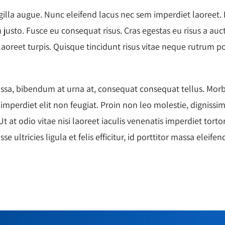
lla augue. Nunc eleifend lacus nec sem imperdiet laoreet. F
 justo. Fusce eu consequat risus. Cras egestas eu risus a auc
reet turpis. Quisque tincidunt risus vitae neque rutrum p
ssa, bibendum at urna at, consequat consequat tellus. Morbi
perdiet elit non feugiat. Proin non leo molestie, dignissim
at odio vitae nisi laoreet iaculis venenatis imperdiet tortor.
e ultricies ligula et felis efficitur, id porttitor massa eleifen