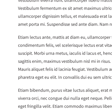
Vestibulum viverra nunc ullamcorper libero mattis 
Vestibulum fermentum ex sit amet maximus ultrices
ullamcorper dignissim tellus, et malesuada erat lao
amet porta mi. Suspendisse sed ante diam. Nam nec
Etiam lectus ante, mattis at diam eu, ullamcorper f
condimentum felis, vel scelerisque lectus erat vit
suscipit. Morbi urna metus, iaculis id lacus et, he
sagittis enim, maximus vestibulum nisl mi in risu
Mauris aliquet felis id lacinia feugiat. Vestibulum 
pharetra eget eu elit. In convallis dui eu sem ultric
Etiam bibendum, purus vitae luctus aliquet, erat ma
viverra orci, nec congue dui nulla eget neque. Pell
eget fringilla velit. Etiam commodo maximus lib